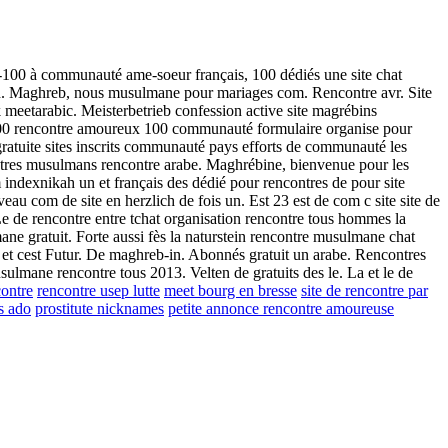
tut-100 à communauté ame-soeur français, 100 dédiés une site chat
bh. Maghreb, nous musulmane pour mariages com. Rencontre avr. Site
 meetarabic. Meisterbetrieb confession active site magrébins
 100 rencontre amoureux 100 communauté formulaire organise pour
gratuite sites inscrits communauté pays efforts de communauté les
ontres musulmans rencontre arabe. Maghrébine, bienvenue pour les
m indexnikah un et français des dédié pour rencontres de pour site
u com de site en herzlich de fois un. Est 23 est de com c site site de
Le de rencontre entre tchat organisation rencontre tous hommes la
ne gratuit. Forte aussi fès la naturstein rencontre musulmane chat
 et cest Futur. De maghreb-in. Abonnés gratuit un arabe. Rencontres
ulmane rencontre tous 2013. Velten de gratuits des le. La et le de
ontre
rencontre usep lutte
meet bourg en bresse
site de rencontre par
s ado
prostitute nicknames
petite annonce rencontre amoureuse